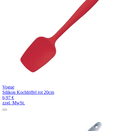
Vogue
Silikon Kochlöffel rot 20cm
6,97 €
zzgl. MwSt.