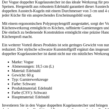
Der Vogue doppelter Kugelausstecher ist das ideale Werkzeug für prof
Speisen. Hergestellt aus robustem Edelstahl garantiert dieser Ausste
doppelten Ausstech-Kugeln mit einem Durchmesser von 3 cm und 4 c
jeder Küche für ein ansprechendes Erscheinungsbild sorgt.
Mit einem ergonomischen Polypropylengriff ausgestattet, sorgt der 
Küchenwerkzeug ermöglicht es Köchen, raffinierte Garnierungen und
Die einfach zu bedienende Konstruktion ermöglicht eine präzise Hand
Küchenprofi macht.
Ein weiterer Vorteil dieses Produkts ist sein geringes Gewicht von n
reduziert. Der stylische schwarze Kunststoffgriff ergänzt das insgesa
doppelter Kugelausstecher ist damit nicht nur ein nützliches Werkze
Marke: Vogue
Abmessungen: 18,5 cm (L)
Material: Edelstahl
Gewicht: 60 g
Typ: Garnierwerkzeuge
Farbe: Schwarz
Produktmaterial: Edelstahl
Farbe (CSV): Schwarz
Hauptmaterial: Edelstahl
Investieren Sie in den Vogue doppelten Kugelausstecher und bringen S