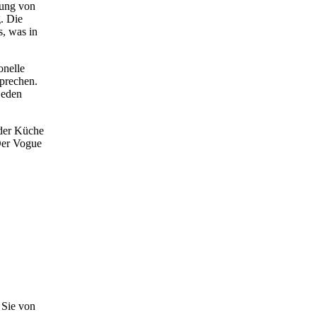
tung von
. Die
, was in
onelle
prechen.
jeden
 der Küche
 Der Vogue
 Sie von