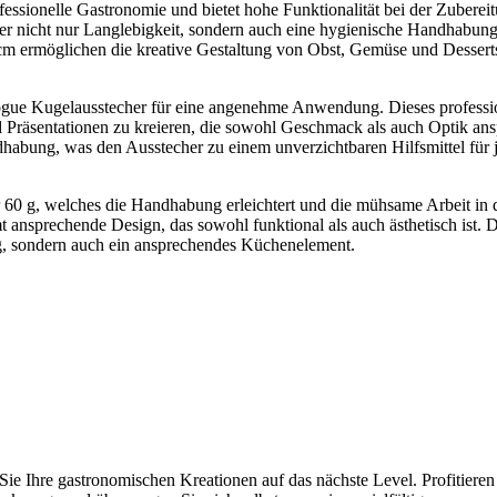
essionelle Gastronomie und bietet hohe Funktionalität bei der Zuberei
cher nicht nur Langlebigkeit, sondern auch eine hygienische Handhabung
m ermöglichen die kreative Gestaltung von Obst, Gemüse und Desserts
Vogue Kugelausstecher für eine angenehme Anwendung. Dieses professi
 Präsentationen zu kreieren, die sowohl Geschmack als auch Optik ans
habung, was den Ausstecher zu einem unverzichtbaren Hilfsmittel für 
ur 60 g, welches die Handhabung erleichtert und die mühsame Arbeit in
mt ansprechende Design, das sowohl funktional als auch ästhetisch ist.
ug, sondern auch ein ansprechendes Küchenelement.
ie Ihre gastronomischen Kreationen auf das nächste Level. Profitieren