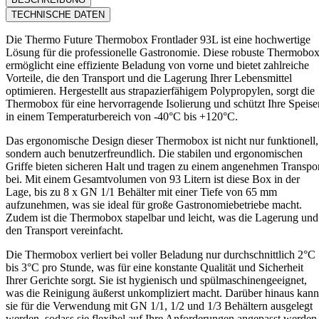
TECHNISCHE DATEN
Die Thermo Future Thermobox Frontlader 93L ist eine hochwertige
Lösung für die professionelle Gastronomie. Diese robuste Thermobo
ermöglicht eine effiziente Beladung von vorne und bietet zahlreiche
Vorteile, die den Transport und die Lagerung Ihrer Lebensmittel
optimieren. Hergestellt aus strapazierfähigem Polypropylen, sorgt die
Thermobox für eine hervorragende Isolierung und schützt Ihre Speise
in einem Temperaturbereich von -40°C bis +120°C.
Das ergonomische Design dieser Thermobox ist nicht nur funktionell,
sondern auch benutzerfreundlich. Die stabilen und ergonomischen
Griffe bieten sicheren Halt und tragen zu einem angenehmen Transpo
bei. Mit einem Gesamtvolumen von 93 Litern ist diese Box in der
Lage, bis zu 8 x GN 1/1 Behälter mit einer Tiefe von 65 mm
aufzunehmen, was sie ideal für große Gastronomiebetriebe macht.
Zudem ist die Thermobox stapelbar und leicht, was die Lagerung und
den Transport vereinfacht.
Die Thermobox verliert bei voller Beladung nur durchschnittlich 2°C
bis 3°C pro Stunde, was für eine konstante Qualität und Sicherheit
Ihrer Gerichte sorgt. Sie ist hygienisch und spülmaschinengeeignet,
was die Reinigung äußerst unkompliziert macht. Darüber hinaus kann
sie für die Verwendung mit GN 1/1, 1/2 und 1/3 Behältern ausgelegt
werden, sodass sie flexibel auf Ihre Anforderungen angepasst werden