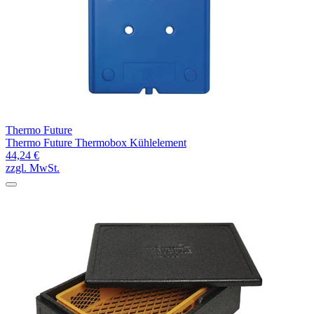
Thermo Future
Thermo Future Thermobox Kühlelement
44,24 €
zzgl. MwSt.