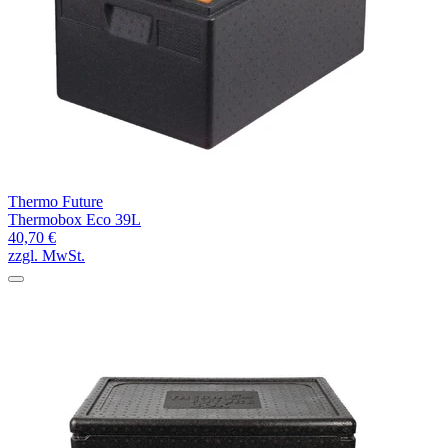
Thermo Future
Thermobox Eco 39L
40,70 €
zzgl. MwSt.