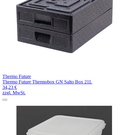
Thermo Future
Thermo Future Thermobox GN Salto Box 21L
34,23 €
zzgl. MwSt.