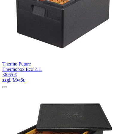
Thermo Future
Thermobox Eco 21L
36,65 €
zzgl. MwSt.