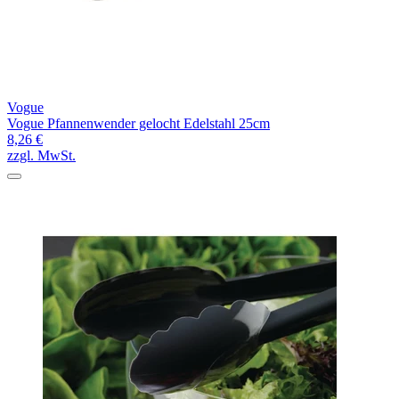
Vogue
Vogue Pfannenwender gelocht Edelstahl 25cm
8,26 €
zzgl. MwSt.