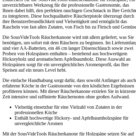
unverzichtbares Werkzeug für die professionelle Gastronomie, das
Ihnen dabei hilft, den perfekten rauchigen Geschmack in Ihre Gericht
zu integrieren. Diese hochqualitative Räucherpistole überzeugt durch
ihre Benutzerfreundlichkeit und Vielseitigkeit und ermöglicht das
Rascheln von fast allen Zutaten, von Fisch bis zu Fleisch und Gemüse
Die SousVideTools Räucherkanone wird mit allem geliefert, was Sie
benötigen, um sofort mit dem Räuchern zu beginnen. Im Lieferumfan
sind vier AA-Batterien, ein 46 cm langer Düsenschlauch sowie zwei
Proben von Holzspänen enthalten – bestehend aus hochwertigem
Hickoryholz und aromatischem Apfelbaumholz. Diese Auswahl an
Holzspänen sorgt für ein unvergleichliches Aromenprofil, das Ihre
Speisen auf ein neues Level hebt.
Die einfache Handhabung sorgt dafür, dass sowohl Anfänger als auch
erfahrene Köche in der Gastronomie von den köstlichen Ergebnissen
profitieren können. Mit dieser Räucherkanone erzielen Sie in kürzeste
Zeit intensive und raffinierte Räuchernoten ohne großen Aufwand.
Vielseitig einsetzbar für eine Vielzahl von Zutaten in der
professionellen Küche
Enthält hochwertige Hickory- und Apfelbaumholzspäne für
unvergleichliche Aromen
Mit der SousVideTools Räucherkanone für Holzspäne setzen Sie auf