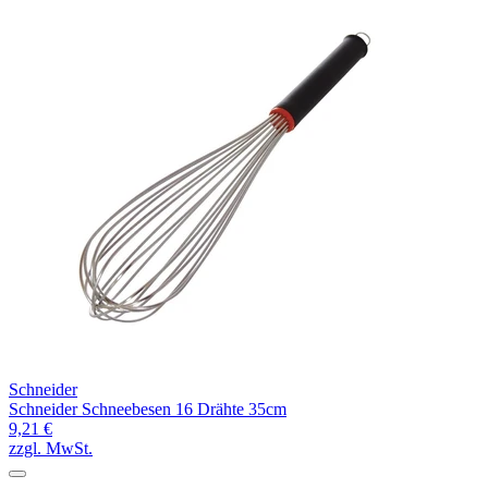
Schneider
Schneider Schneebesen 16 Drähte 35cm
9,21 €
zzgl. MwSt.