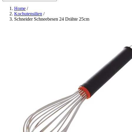
Home
/
Kochutensilien
/
Schneider Schneebesen 24 Drähte 25cm