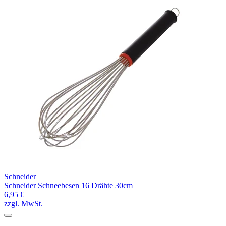
Schneider
Schneider Schneebesen 16 Drähte 30cm
6,95 €
zzgl. MwSt.