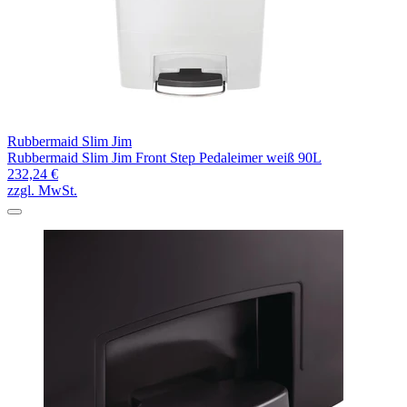
Rubbermaid Slim Jim
Rubbermaid Slim Jim Front Step Pedaleimer weiß 90L
232,24 €
zzgl. MwSt.