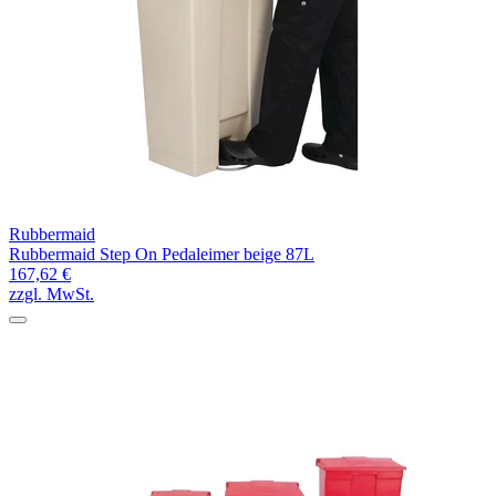
Rubbermaid
Rubbermaid Step On Pedaleimer beige 87L
167,62 €
zzgl. MwSt.