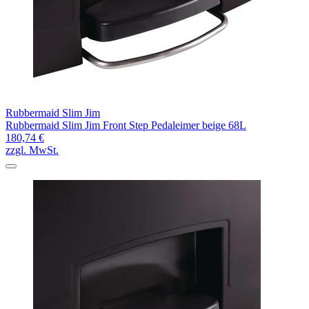
Rubbermaid Slim Jim
Rubbermaid Slim Jim Front Step Pedaleimer beige 68L
180,74 €
zzgl. MwSt.