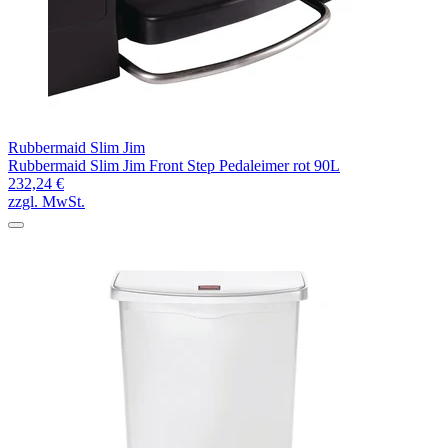
Rubbermaid Slim Jim
Rubbermaid Slim Jim Front Step Pedaleimer rot 90L
232,24 €
zzgl. MwSt.