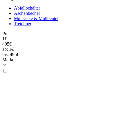
Abfallbehälter
Aschenbecher
Müllsäcke & Müllbeutel
Treteimer
Preis
1€
495€
ab:
1€
bis:
495€
Marke