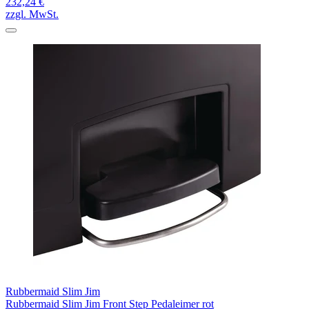
232,24 €
zzgl. MwSt.
Rubbermaid Slim Jim
Rubbermaid Slim Jim Front Step Pedaleimer rot