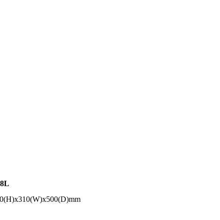
68L
. 800(H)x310(W)x500(D)mm