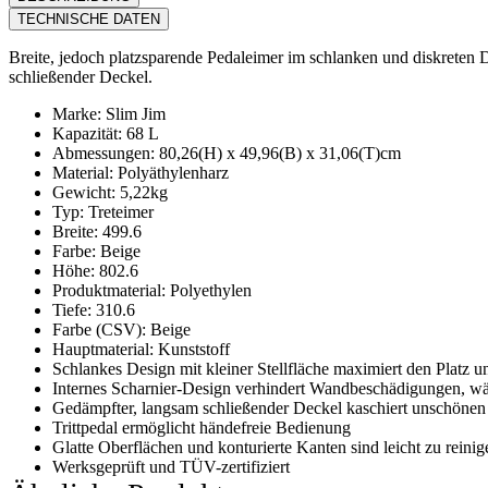
TECHNISCHE DATEN
Breite, jedoch platzsparende Pedaleimer im schlanken und diskreten 
schließender Deckel.
Marke: Slim Jim
Kapazität: 68 L
Abmessungen: 80,26(H) x 49,96(B) x 31,06(T)cm
Material: Polyäthylenharz
Gewicht: 5,22kg
Typ: Treteimer
Breite: 499.6
Farbe: Beige
Höhe: 802.6
Produktmaterial: Polyethylen
Tiefe: 310.6
Farbe (CSV): Beige
Hauptmaterial: Kunststoff
Schlankes Design mit kleiner Stellfläche maximiert den Platz u
Internes Scharnier-Design verhindert Wandbeschädigungen, wä
Gedämpfter, langsam schließender Deckel kaschiert unschönen
Trittpedal ermöglicht händefreie Bedienung
Glatte Oberflächen und konturierte Kanten sind leicht zu reinig
Werksgeprüft und TÜV-zertifiziert