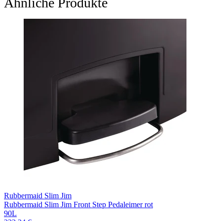
Ähnliche Produkte
Rubbermaid Slim Jim
Rubbermaid Slim Jim Front Step Pedaleimer rot
90L