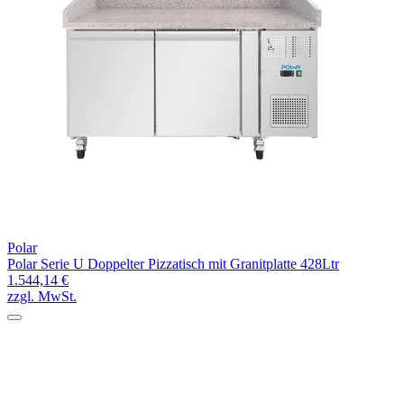
Polar
Polar Serie U Doppelter Pizzatisch mit Granitplatte 428Ltr
1.544,14 €
zzgl. MwSt.