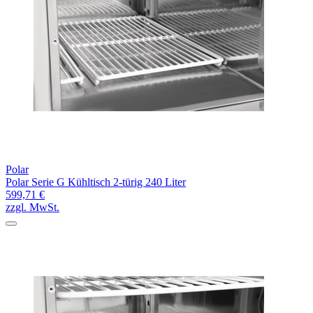
Polar
Polar Serie G Kühltisch 2-türig 240 Liter
599,71 €
zzgl. MwSt.