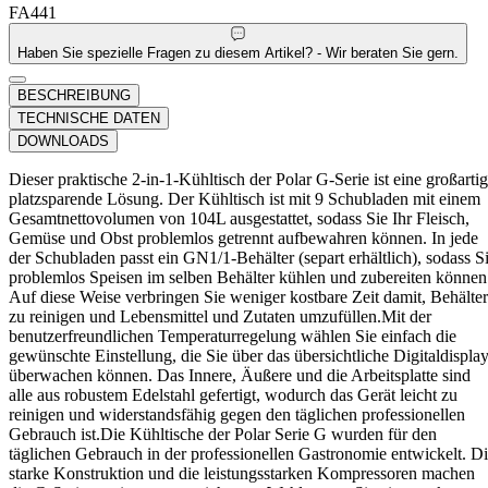
FA441
Haben Sie spezielle Fragen zu diesem Artikel? - Wir beraten Sie gern.
BESCHREIBUNG
TECHNISCHE DATEN
DOWNLOADS
Dieser praktische 2-in-1-Kühltisch der Polar G-Serie ist eine großarti
platzsparende Lösung. Der Kühltisch ist mit 9 Schubladen mit einem
Gesamtnettovolumen von 104L ausgestattet, sodass Sie Ihr Fleisch,
Gemüse und Obst problemlos getrennt aufbewahren können. In jede
der Schubladen passt ein GN1/1-Behälter (separt erhältlich), sodass S
problemlos Speisen im selben Behälter kühlen und zubereiten können
Auf diese Weise verbringen Sie weniger kostbare Zeit damit, Behälter
zu reinigen und Lebensmittel und Zutaten umzufüllen.Mit der
benutzerfreundlichen Temperaturregelung wählen Sie einfach die
gewünschte Einstellung, die Sie über das übersichtliche Digitaldispla
überwachen können. Das Innere, Äußere und die Arbeitsplatte sind
alle aus robustem Edelstahl gefertigt, wodurch das Gerät leicht zu
reinigen und widerstandsfähig gegen den täglichen professionellen
Gebrauch ist.Die Kühltische der Polar Serie G wurden für den
täglichen Gebrauch in der professionellen Gastronomie entwickelt. D
starke Konstruktion und die leistungsstarken Kompressoren machen