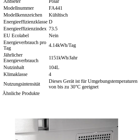
Anbieter
Polar
Modellnummer
FA441
Modellkennzeichen
Kühltisch
Energieeffizienzklasse
D
Energieeffizienzindex
73.5
EU Ecolabel
Nein
Energieverbrauch pro
4.14kWh/Tag
Tag
Jährlicher
1151kWh/Jahr
Energieverbrauch
Nutzinhalt
104L
Klimaklasse
4
Dieses Gerät ist für Umgebungstemperaturen
Nutzungsintensität
von bis zu 30°C geeignet
Ähnliche Produkte