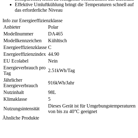
Effektive Umluftkühlung bringt die Temperaturen schnell auf
das erforderliche Niveau
Info zur Energieeffizienzklasse
Anbieter
Polar
Modellnummer
DA465
Modellkennzeichen
Kühltisch
Energieeffizienzklasse
C
Energieeffizienzindex
44.90
EU Ecolabel
Nein
Energieverbrauch pro
2.51kWh/Tag
Tag
Jährlicher
916kWh/Jahr
Energieverbrauch
Nutzinhalt
98L
Klimaklasse
5
Dieses Gerät ist für Umgebungstemperaturen
Nutzungsintensität
von bis zu 40°C geeignet
Ähnliche Produkte