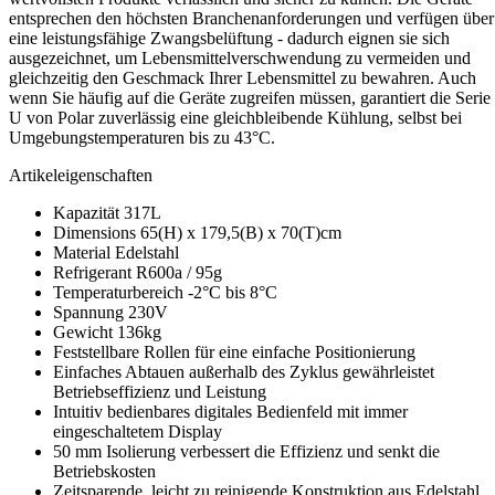
entsprechen den höchsten Branchenanforderungen und verfügen über
eine leistungsfähige Zwangsbelüftung - dadurch eignen sie sich
ausgezeichnet, um Lebensmittelverschwendung zu vermeiden und
gleichzeitig den Geschmack Ihrer Lebensmittel zu bewahren. Auch
wenn Sie häufig auf die Geräte zugreifen müssen, garantiert die Serie
U von Polar zuverlässig eine gleichbleibende Kühlung, selbst bei
Umgebungstemperaturen bis zu 43°C.
Artikeleigenschaften
Kapazität 317L
Dimensions 65(H) x 179,5(B) x 70(T)cm
Material Edelstahl
Refrigerant R600a / 95g
Temperaturbereich -2°C bis 8°C
Spannung 230V
Gewicht 136kg
Feststellbare Rollen für eine einfache Positionierung
Einfaches Abtauen außerhalb des Zyklus gewährleistet
Betriebseffizienz und Leistung
Intuitiv bedienbares digitales Bedienfeld mit immer
eingeschaltetem Display
50 mm Isolierung verbessert die Effizienz und senkt die
Betriebskosten
Zeitsparende, leicht zu reinigende Konstruktion aus Edelstahl