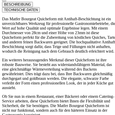
BESCHREIBUNG
TECHNISCHE DATEN
Das Matfer Bourgeat Quicheform mit Antihaft-Beschichtung ist ein
unverzichtbares Werkzeug für professionelle Gastronomiebetriebe, di
Wert auf hohe Qualität und optimale Ergebnisse legen. Mit einem
Durchmesser von 28cm und einer Höhe von 23mm ist diese
Quicheform perfekt für die Zubereitung von köstlichen Quiches, Tart
und anderen feinen Backwaren geeignet. Die hochqualitative Antihaft
Beschichtung sorgt dafür, dass Teige und Füllungen nicht anhaften,
wodurch die Reinigung nach dem Gebrauch deutlich erleichtert wird.
Ein weiteres herausragendes Merkmal dieser Quicheform ist ihre
robuste Bauweise. Sie besteht aus widerstandsfähigem Material, das
eine gleichmäßige Wärmeverteilung während des Backens
gewährleistet. Dies trägt dazu bei, dass Ihre Backwaren gleichmäßig
durchgegart und goldbraun werden. Die elegante, schwarze Farbe
verleiht der Form einen professionellen Look, der in jeder Küche gut
aussieht.
Ob Sie nun in einem Restaurant, einer Bäckerei oder einem Catering-
Service arbeiten, diese Quicheform bietet Ihnen die Flexibilität und
Sicherheit, die Sie benötigen. Die Matfer Bourgeat Quicheform ist
nicht nur funktional, sondern auch für den härteren Einsatz in der
Gastronomie konzipiert.