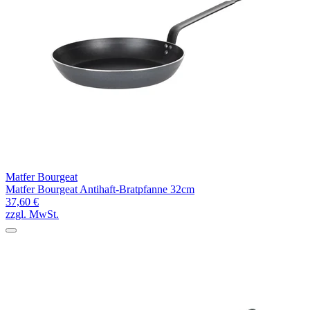
Matfer Bourgeat
Matfer Bourgeat Antihaft-Bratpfanne 32cm
37,60 €
zzgl. MwSt.