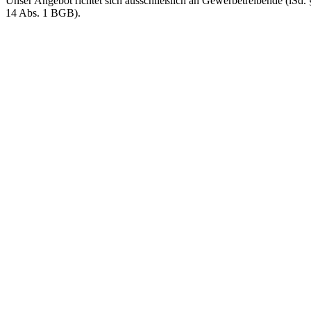
Unser Angebot richtet sich ausschließlich an Gewerbetreibende (iSd. 
14 Abs. 1 BGB).