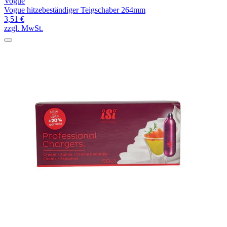
Vogue
Vogue hitzebeständiger Teigschaber 264mm
3,51 €
zzgl. MwSt.