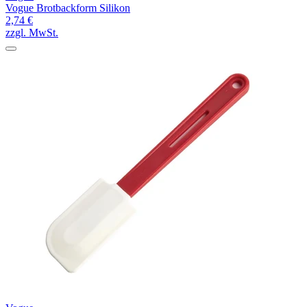
Vogue Brotbackform Silikon
2,74 €
zzgl. MwSt.