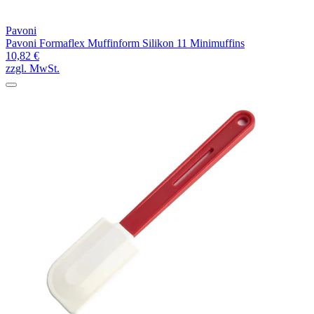
Pavoni
Pavoni Formaflex Muffinform Silikon 11 Minimuffins
10,82 €
zzgl. MwSt.