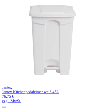
Jantex
Jantex Küchenpedaleimer weiß 45L
76,75 €
zzgl. MwSt.