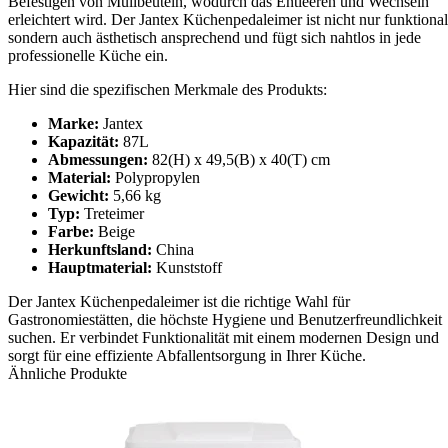
Befestigen von Müllbeuteln, wodurch das Entleeren und Wechseln
erleichtert wird. Der Jantex Küchenpedaleimer ist nicht nur funktional
sondern auch ästhetisch ansprechend und fügt sich nahtlos in jede
professionelle Küche ein.
Hier sind die spezifischen Merkmale des Produkts:
Marke:
Jantex
Kapazität:
87L
Abmessungen:
82(H) x 49,5(B) x 40(T) cm
Material:
Polypropylen
Gewicht:
5,66 kg
Typ:
Treteimer
Farbe:
Beige
Herkunftsland:
China
Hauptmaterial:
Kunststoff
Der Jantex Küchenpedaleimer ist die richtige Wahl für
Gastronomiestätten, die höchste Hygiene und Benutzerfreundlichkeit
suchen. Er verbindet Funktionalität mit einem modernen Design und
sorgt für eine effiziente Abfallentsorgung in Ihrer Küche.
Ähnliche Produkte