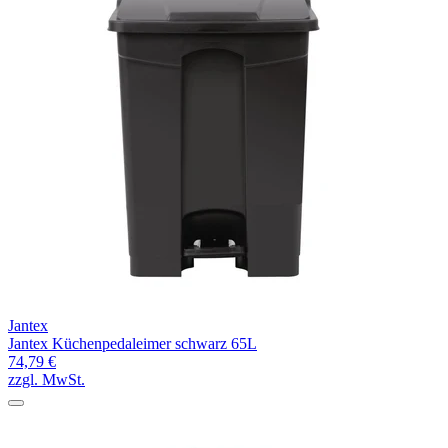
Jantex
Jantex Küchenpedaleimer schwarz 65L
74,79 €
zzgl. MwSt.