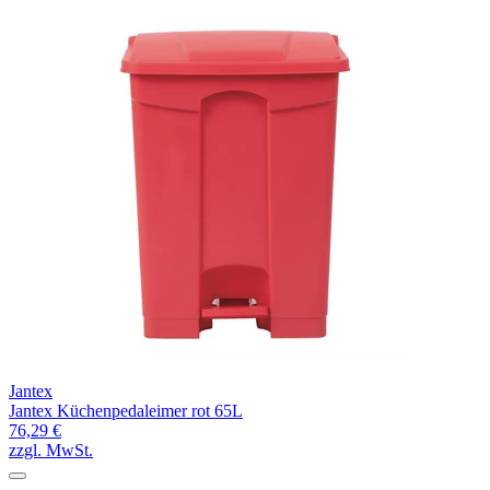
Jantex
Jantex Küchenpedaleimer rot 65L
76,29 €
zzgl. MwSt.