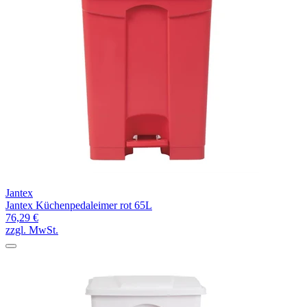
Jantex
Jantex Küchenpedaleimer rot 65L
76,29 €
zzgl. MwSt.