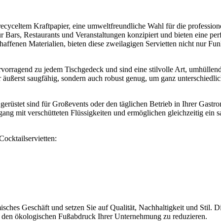
 recyceltem Kraftpapier, eine umweltfreundliche Wahl für die profession
ür Bars, Restaurants und Veranstaltungen konzipiert und bieten eine per
affenen Materialien, bieten diese zweilagigen Servietten nicht nur Funk
rvorragend zu jedem Tischgedeck und sind eine stilvolle Art, umhüllen
ur äußerst saugfähig, sondern auch robust genug, um ganz unterschiedli
 gerüstet sind für Großevents oder den täglichen Betrieb in Ihrer Gastr
ang mit verschütteten Flüssigkeiten und ermöglichen gleichzeitig ein s
ocktailservietten:
isches Geschäft und setzen Sie auf Qualität, Nachhaltigkeit und Stil. D
ei, den ökologischen Fußabdruck Ihrer Unternehmung zu reduzieren.