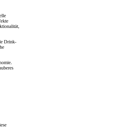
elle
fekte
tionalität,
de Drink-
che
onomie.
auberes
iese