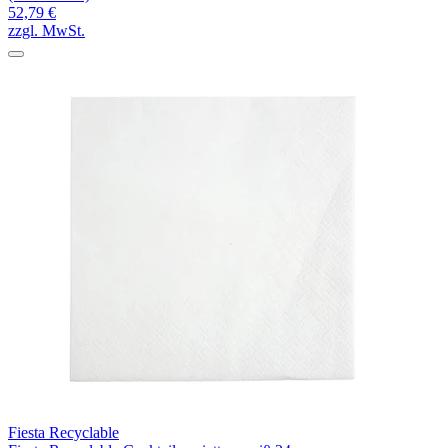
52,79 €
zzgl. MwSt.
Fiesta Recyclable