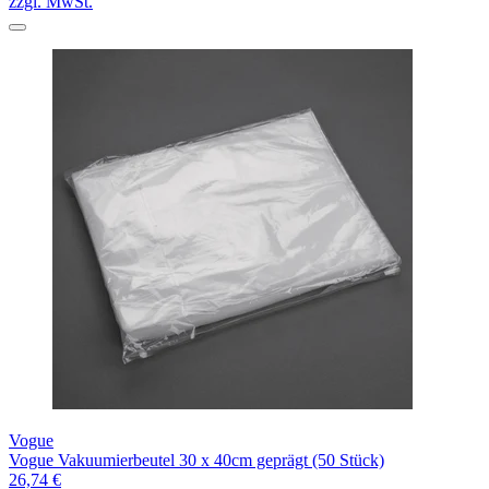
zzgl. MwSt.
Vogue
Vogue Vakuumierbeutel 30 x 40cm geprägt (50 Stück)
26,74 €