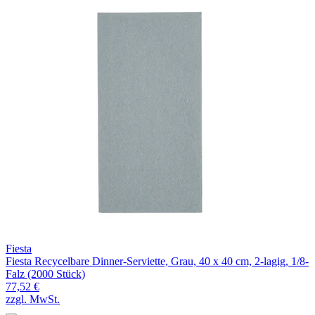
Fiesta
Fiesta Recycelbare Dinner-Serviette, Grau, 40 x 40 cm, 2-lagig, 1/8-
Falz (2000 Stück)
77,52 €
zzgl. MwSt.