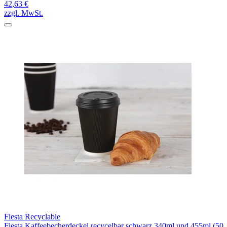
42,63 €
zzgl. MwSt.
Fiesta Recyclable
Fiesta Kaffeebecherdeckel recycelbar schwarz 340ml und 455ml (50