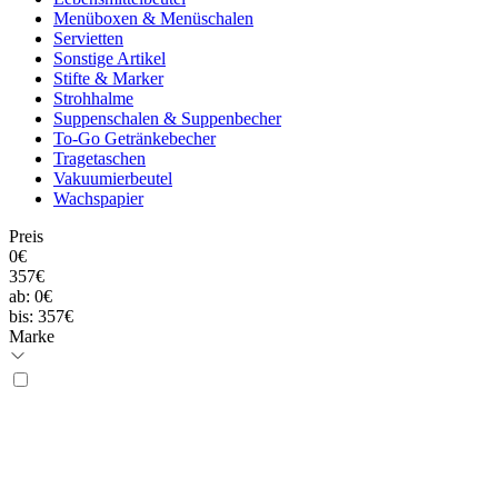
Menüboxen & Menüschalen
Servietten
Sonstige Artikel
Stifte & Marker
Strohhalme
Suppenschalen & Suppenbecher
To-Go Getränkebecher
Tragetaschen
Vakuumierbeutel
Wachspapier
Preis
0€
357€
ab:
0€
bis:
357€
Marke