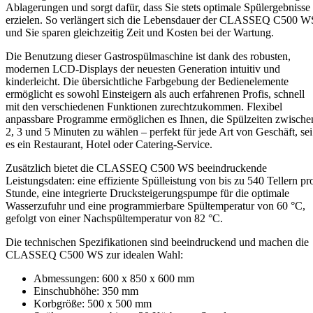
Ablagerungen und sorgt dafür, dass Sie stets optimale Spülergebnisse
erzielen. So verlängert sich die Lebensdauer der CLASSEQ C500 W
und Sie sparen gleichzeitig Zeit und Kosten bei der Wartung.
Die Benutzung dieser Gastrospülmaschine ist dank des robusten,
modernen LCD-Displays der neuesten Generation intuitiv und
kinderleicht. Die übersichtliche Farbgebung der Bedienelemente
ermöglicht es sowohl Einsteigern als auch erfahrenen Profis, schnell
mit den verschiedenen Funktionen zurechtzukommen. Flexibel
anpassbare Programme ermöglichen es Ihnen, die Spülzeiten zwische
2, 3 und 5 Minuten zu wählen – perfekt für jede Art von Geschäft, sei
es ein Restaurant, Hotel oder Catering-Service.
Zusätzlich bietet die CLASSEQ C500 WS beeindruckende
Leistungsdaten: eine effiziente Spülleistung von bis zu 540 Tellern pr
Stunde, eine integrierte Drucksteigerungspumpe für die optimale
Wasserzufuhr und eine programmierbare Spültemperatur von 60 °C,
gefolgt von einer Nachspültemperatur von 82 °C.
Die technischen Spezifikationen sind beeindruckend und machen die
CLASSEQ C500 WS zur idealen Wahl:
Abmessungen: 600 x 850 x 600 mm
Einschubhöhe: 350 mm
Korbgröße: 500 x 500 mm