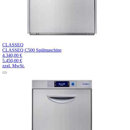
CLASSEQ
CLASSEQ C500 Spülmaschine
4.340,00 €
5.450,00 €
zzgl. MwSt.