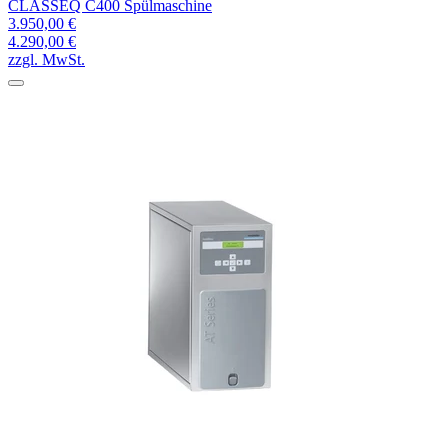
CLASSEQ C400 Spülmaschine
3.950,00 €
4.290,00 €
zzgl. MwSt.