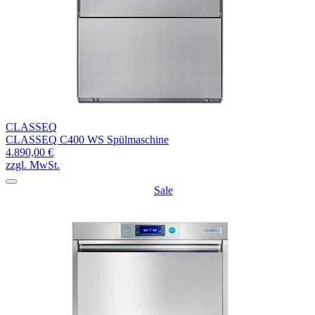
CLASSEQ
CLASSEQ C400 WS Spülmaschine
4.890,00 €
zzgl. MwSt.
Sale