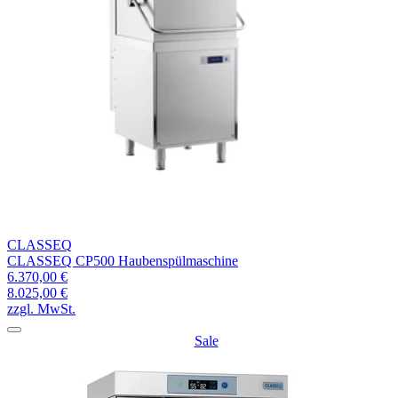
CLASSEQ
CLASSEQ CP500 Haubenspülmaschine
6.370,00 €
8.025,00 €
zzgl. MwSt.
Sale