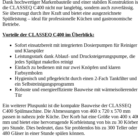
Dank hochwertiger Markenbauteile und einer stabilen Konstruktion is
die CLASSEQ C400 nicht nur langlebig, sondern auch zuverlässig.
Sie überzeugt durch ihre Kraft und bietet eine ausgezeichnete
Spülleistung – ideal für professionelle Küchen und gastronomische
Betriebe.
Vorteile der CLASSEQ C400 im Überblick:
Sofort einsatzbereit mit integrierten Dosierpumpen für Reiniger
und Klarspüler
Leistungsstark dank Ablauf- und Drucksteigerungspumpe, die
jedes Spülgut makellos reinigt
Einfach zu bedienen mit nur zwei Knöpfen und klaren
Farbsymbolen
Hygienisch und pflegeleicht durch einen 2-Fach Tankfilter und
ein Selbstreinigungsprogramm
Robuste und energieeffiziente Bauweise mit wärmeisolierender
Tür
Ein weiterer Pluspunkt ist die kompakte Bauweise der CLASSEQ
C400 Spülmaschine. Die Abmessungen von 460 x 720 x 570 mm
passen in nahezu jede Küche. Der Korb hat eine Größe von 400 x 40
mm und bietet eine hervorragende Korbleistung von bis zu 30 Körbe
pro Stunde. Dies bedeutet, dass Sie problemlos bis zu 300 Teller oder
480 Gläser in einer Stunde spülen können.