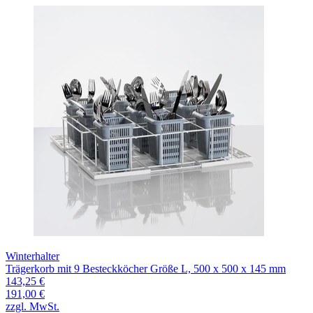
Winterhalter
Trägerkorb mit 9 Besteckköcher Größe L, 500 x 500 x 145 mm
143,25 €
191,00 €
zzgl. MwSt.