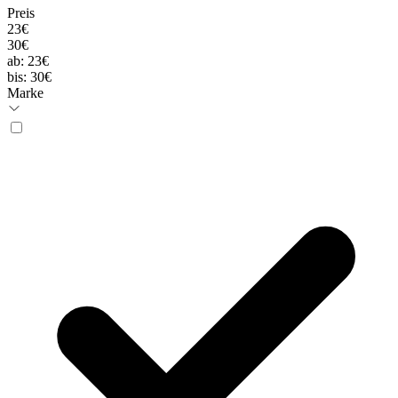
Preis
23€
30€
ab:
23€
bis:
30€
Marke