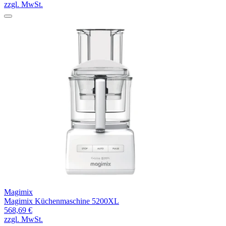
zzgl. MwSt.
Magimix
Magimix Küchenmaschine 5200XL
568,69 €
zzgl. MwSt.