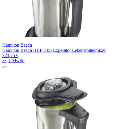
Hamilton Beach
Hamilton Beach HBF510S Expeditor Lebensmittelmixer
823,75 €
zzgl. MwSt.