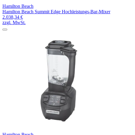
Hamilton Beach
Hamilton Beach Summit Edge Hochleistungs-Bar-Mixer
2.038,34 €
zzgl. MwSt.
Hamilton Beach