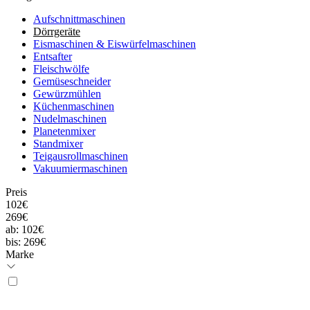
Aufschnittmaschinen
Dörrgeräte
Eismaschinen & Eiswürfelmaschinen
Entsafter
Fleischwölfe
Gemüseschneider
Gewürzmühlen
Küchenmaschinen
Nudelmaschinen
Planetenmixer
Standmixer
Teigausrollmaschinen
Vakuumiermaschinen
Preis
102€
269€
ab:
102€
bis:
269€
Marke