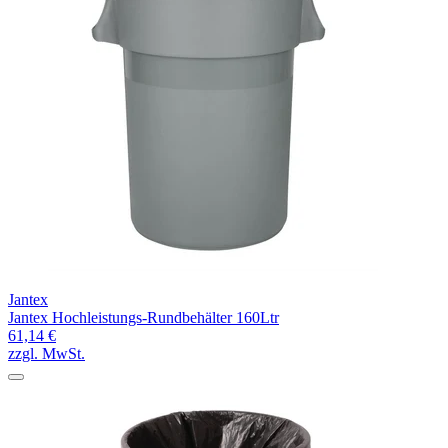
Jantex
Jantex Hochleistungs-Rundbehälter 160Ltr
61,14 €
zzgl. MwSt.