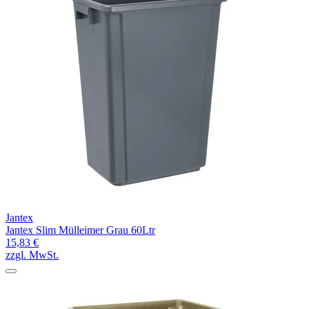
Jantex
Jantex Slim Mülleimer Grau 60Ltr
15,83 €
zzgl. MwSt.