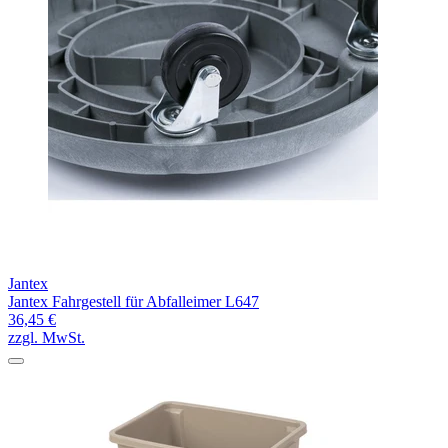
Jantex
Jantex Fahrgestell für Abfalleimer L647
36,45 €
zzgl. MwSt.