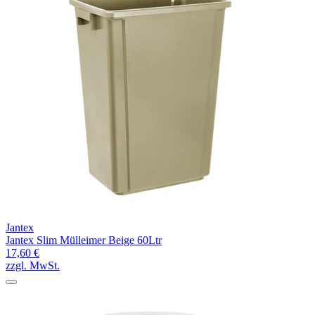
Jantex
Jantex Slim Mülleimer Beige 60Ltr
17,60 €
zzgl. MwSt.