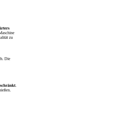
ärters
 Maschine
alität zu
h. Die
eschränkt
.
nießen.