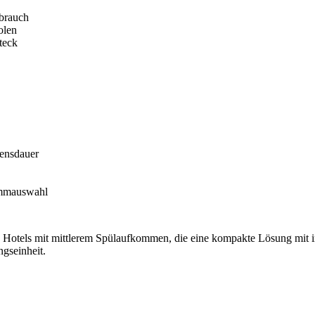
rbrauch
olen
teck
bensdauer
rammauswahl
nd Hotels mit mittlerem Spülaufkommen, die eine kompakte Lösung mit i
ngseinheit.