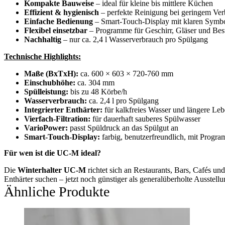
Kompakte Bauweise
– ideal für kleine bis mittlere Küchen
Effizient & hygienisch
– perfekte Reinigung bei geringem Ve
Einfache Bedienung
– Smart-Touch-Display mit klaren Symb
Flexibel einsetzbar
– Programme für Geschirr, Gläser und Bes
Nachhaltig
– nur ca. 2,4 l Wasserverbrauch pro Spülgang
Technische Highlights:
Maße (BxTxH):
ca. 600 × 603 × 720-760 mm
Einschubhöhe:
ca. 304 mm
Spülleistung:
bis zu 48 Körbe/h
Wasserverbrauch:
ca. 2,4 l pro Spülgang
Integrierter Enthärter:
für kalkfreies Wasser und längere Le
Vierfach-Filtration:
für dauerhaft sauberes Spülwasser
VarioPower:
passt Spüldruck an das Spülgut an
Smart-Touch-Display:
farbig, benutzerfreundlich, mit Prog
Für wen ist die UC-M ideal?
Die
Winterhalter UC-M
richtet sich an Restaurants, Bars, Cafés u
Enthärter suchen – jetzt noch günstiger als generalüberholte Ausstellu
Ähnliche Produkte