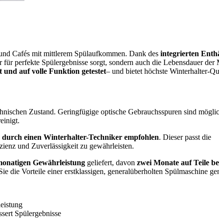
rs und Cafés mit mittlerem Spülaufkommen. Dank des
integrierten Enth
ur für perfekte Spülergebnisse sorgt, sondern auch die Lebensdauer der
t und auf volle Funktion getestet
– und bietet höchste Winterhalter-Qu
chnischen Zustand. Geringfügige optische Gebrauchsspuren sind möglic
einigt.
e durch einen Winterhalter-Techniker empfohlen
. Dieser passt die
zienz und Zuverlässigkeit zu gewährleisten.
monatigen Gewährleistung
geliefert, davon
zwei Monate auf Teile b
Sie die Vorteile einer erstklassigen, generalüberholten Spülmaschine ge
leistung
ssert Spülergebnisse