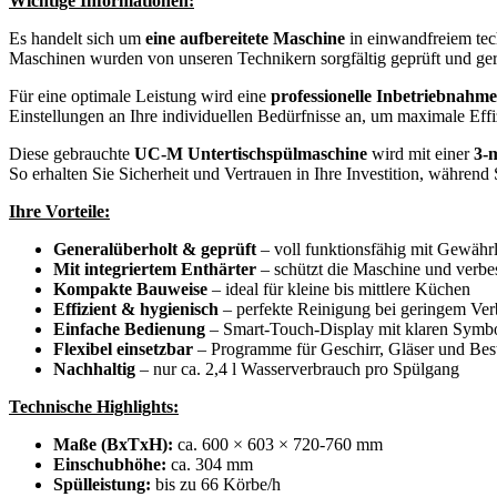
Wichtige Informationen:
Es handelt sich um
eine aufbereitete Maschine
in einwandfreiem te
Maschinen wurden von unseren Technikern sorgfältig geprüft und ger
Für eine optimale Leistung wird eine
professionelle Inbetriebnahm
Einstellungen an Ihre individuellen Bedürfnisse an, um maximale Effi
Diese gebrauchte
UC-M Untertischspülmaschine
wird mit einer
3-
So erhalten Sie Sicherheit und Vertrauen in Ihre Investition, während 
Ihre Vorteile:
Generalüberholt & geprüft
– voll funktionsfähig mit Gewähr
Mit integriertem Enthärter
– schützt die Maschine und verbe
Kompakte Bauweise
– ideal für kleine bis mittlere Küchen
Effizient & hygienisch
– perfekte Reinigung bei geringem Ve
Einfache Bedienung
– Smart-Touch-Display mit klaren Symb
Flexibel einsetzbar
– Programme für Geschirr, Gläser und Bes
Nachhaltig
– nur ca. 2,4 l Wasserverbrauch pro Spülgang
Technische Highlights:
Maße (BxTxH):
ca. 600 × 603 × 720-760 mm
Einschubhöhe:
ca. 304 mm
Spülleistung:
bis zu 66 Körbe/h