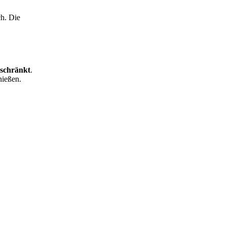
h. Die
eschränkt
.
nießen.