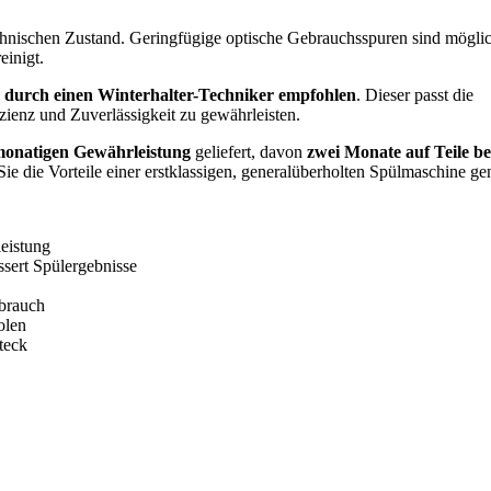
chnischen Zustand. Geringfügige optische Gebrauchsspuren sind möglic
einigt.
e durch einen Winterhalter-Techniker empfohlen
. Dieser passt die
zienz und Zuverlässigkeit zu gewährleisten.
monatigen Gewährleistung
geliefert, davon
zwei Monate auf Teile b
Sie die Vorteile einer erstklassigen, generalüberholten Spülmaschine ge
leistung
ssert Spülergebnisse
rbrauch
olen
teck