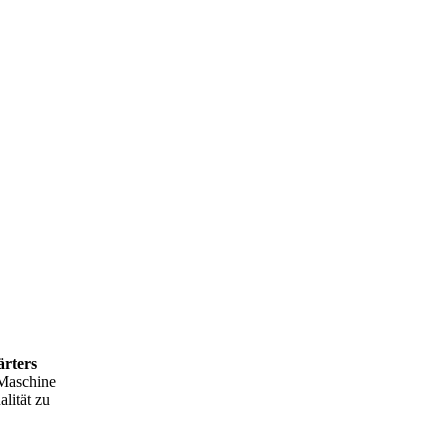
ärters
 Maschine
alität zu