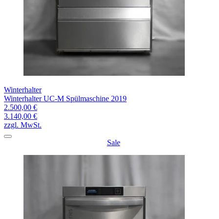
Winterhalter
Winterhalter UC-M Spülmaschine 2019
2.500,00 €
3.140,00 €
zzgl. MwSt.
Sale