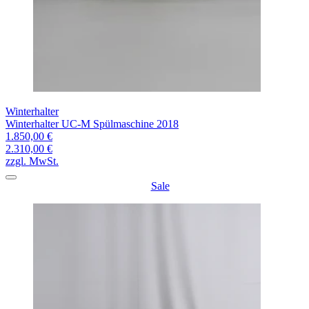
Winterhalter
Winterhalter UC-M Spülmaschine 2018
1.850,00 €
2.310,00 €
zzgl. MwSt.
Sale