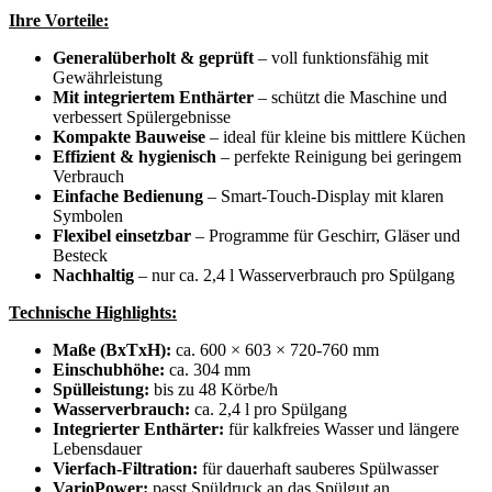
Ihre Vorteile:
Generalüberholt & geprüft
– voll funktionsfähig mit
Gewährleistung
Mit integriertem Enthärter
– schützt die Maschine und
verbessert Spülergebnisse
Kompakte Bauweise
– ideal für kleine bis mittlere Küchen
Effizient & hygienisch
– perfekte Reinigung bei geringem
Verbrauch
Einfache Bedienung
– Smart-Touch-Display mit klaren
Symbolen
Flexibel einsetzbar
– Programme für Geschirr, Gläser und
Besteck
Nachhaltig
– nur ca. 2,4 l Wasserverbrauch pro Spülgang
Technische Highlights:
Maße (BxTxH):
ca. 600 × 603 × 720-760 mm
Einschubhöhe:
ca. 304 mm
Spülleistung:
bis zu 48 Körbe/h
Wasserverbrauch:
ca. 2,4 l pro Spülgang
Integrierter Enthärter:
für kalkfreies Wasser und längere
Lebensdauer
Vierfach-Filtration:
für dauerhaft sauberes Spülwasser
VarioPower:
passt Spüldruck an das Spülgut an