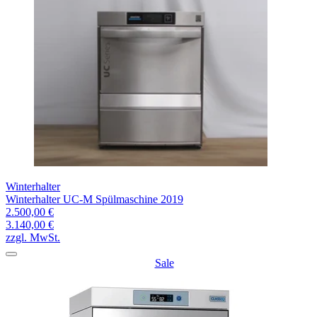
Winterhalter
Winterhalter UC-M Spülmaschine 2019
2.500,00 €
3.140,00 €
zzgl. MwSt.
Sale