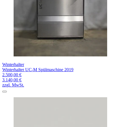
Winterhalter
Winterhalter UC-M Spülmaschine 2019
2.500,00 €
3.140,00 €
zzgl. MwSt.