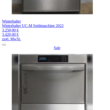
Winterhalter
Winterhalter UC-M Spülmaschine 2022
3.250,00 €
3.420,00 €
zzgl. MwSt.
Sale