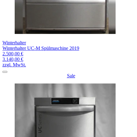
Winterhalter
Winterhalter UC-M Spülmaschine 2019
2.500,00 €
3.140,00 €
zzgl. MwSt.
Sale