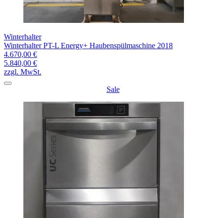
Winterhalter
Winterhalter PT-L Energy+ Haubenspülmaschine 2018
4.670,00 €
5.840,00 €
zzgl. MwSt.
Sale