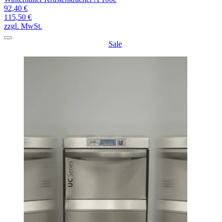
92,40 €
115,50 €
zzgl. MwSt.
Sale