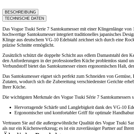
BESCHREIBUNG
TECHNISCHE DATEN
Das Vogue Tsuki Serie 7 Santokumesser mit einer Klingenlänge von 1
hochwertige Santokumesser integriert traditionelles japanisches Desig
Klinge aus deutschem VG-10 Edelstahl zeichnet sich durch eine Rock
präzise Schnitte ermöglicht.
Zusätzlich schützt die doppelte Schicht aus edlem Damaststahl den Ke
den Anforderungen in der professionellen Küche problemlos stand un
Verbundstoff bietet das Santokumesser einen ergonomischen Halt, der
Das Santokumesser eignet sich perfekt zum Schneiden von Gemüse, F
Zutaten, wodurch sich die Zubereitung verschiedenster Gerichte erheb
Ihrer Küche.
Die wichtigsten Merkmale des Vogue Tsuki Série 7 Santokumessers s
Hervorragende Schärfe und Langlebigkeit dank des VG-10 Ede
Ergonomischer und komfortabler Griff für optimale Handhabu
Vertrauen Sie auf die außergewöhnliche Qualität des Vogue Tsuki San
als nur ein Küchenwerkzeug; es ist ein zuverlässiger Partner auf Ihre