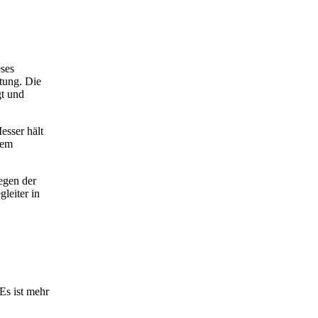
eses
stung. Die
gt und
esser hält
gem
egen der
leiter in
Es ist mehr