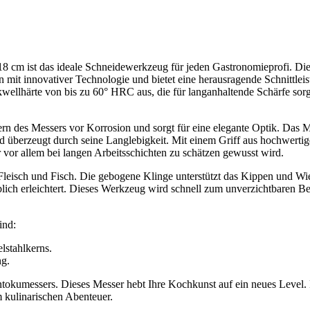
8 cm ist das ideale Schneidewerkzeug für jeden Gastronomieprofi. Di
n mit innovativer Technologie und bietet eine herausragende Schnittlei
wellhärte von bis zu 60° HRC aus, die für langanhaltende Schärfe sor
rn des Messers vor Korrosion und sorgt für eine elegante Optik. Das M
d überzeugt durch seine Langlebigkeit. Mit einem Griff aus hochwerti
 vor allem bei langen Arbeitsschichten zu schätzen gewusst wird.
leisch und Fisch. Die gebogene Klinge unterstützt das Kippen und Wi
lich erleichtert. Dieses Werkzeug wird schnell zum unverzichtbaren Beg
ind:
lstahlkerns.
ng.
tokumessers. Dieses Messer hebt Ihre Kochkunst auf ein neues Level. 
m kulinarischen Abenteuer.