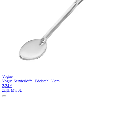
Vogue
Vogue Servierlöffel Edelstahl 33cm
2,24 €
zzgl. MwSt.