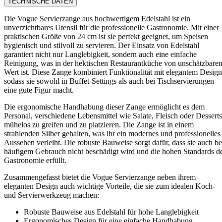
TECHNISCHE DATEN
Die Vogue Servierzange aus hochwertigem Edelstahl ist ein
unverzichtbares Utensil für die professionelle Gastronomie. Mit einer
praktischen Größe von 24 cm ist sie perfekt geeignet, um Speisen
hygienisch und stilvoll zu servieren. Der Einsatz von Edelstahl
garantiert nicht nur Langlebigkeit, sondern auch eine einfache
Reinigung, was in der hektischen Restaurantküche von unschätzbare
Wert ist. Diese Zange kombiniert Funktionalität mit elegantem Design
sodass sie sowohl in Buffet-Settings als auch bei Tischservierungen
eine gute Figur macht.
Die ergonomische Handhabung dieser Zange ermöglicht es dem
Personal, verschiedene Lebensmittel wie Salate, Fleisch oder Desserts
mühelos zu greifen und zu platzieren. Die Zange ist in einem
strahlenden Silber gehalten, was ihr ein modernes und professionelles
Aussehen verleiht. Die robuste Bauweise sorgt dafür, dass sie auch be
häufigem Gebrauch nicht beschädigt wird und die hohen Standards d
Gastronomie erfüllt.
Zusammengefasst bietet die Vogue Servierzange neben ihrem
eleganten Design auch wichtige Vorteile, die sie zum idealen Koch-
und Servierwerkzeug machen:
Robuste Bauweise aus Edelstahl für hohe Langlebigkeit
Ergonomisches Design für eine einfache Handhabung