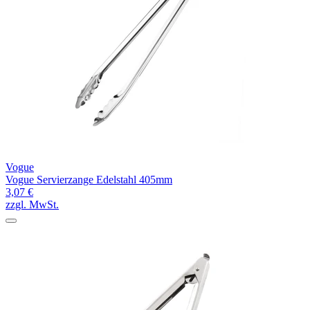
Vogue
Vogue Servierzange Edelstahl 405mm
3,07 €
zzgl. MwSt.