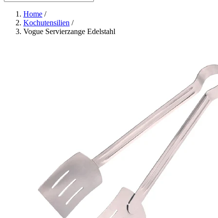
Home
/
Kochutensilien
/
Vogue Servierzange Edelstahl