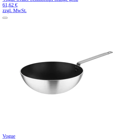
61,62 €
zzgl. MwSt.
Vogue