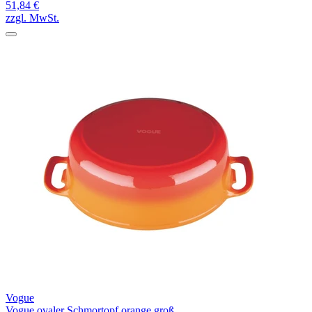
51,84 €
zzgl. MwSt.
Vogue
Vogue ovaler Schmortopf orange groß