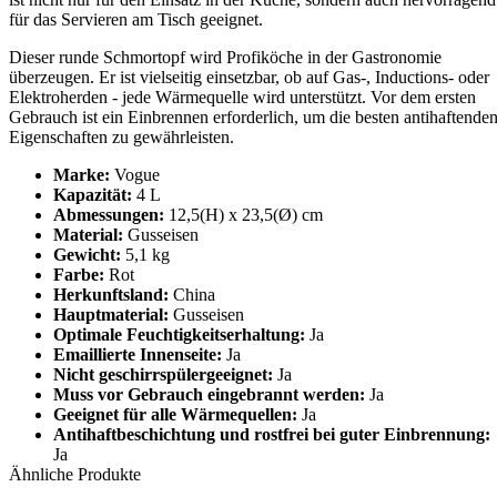
für das Servieren am Tisch geeignet.
Dieser runde Schmortopf wird Profiköche in der Gastronomie
überzeugen. Er ist vielseitig einsetzbar, ob auf Gas-, Inductions- oder
Elektroherden - jede Wärmequelle wird unterstützt. Vor dem ersten
Gebrauch ist ein Einbrennen erforderlich, um die besten antihaftende
Eigenschaften zu gewährleisten.
Marke:
Vogue
Kapazität:
4 L
Abmessungen:
12,5(H) x 23,5(Ø) cm
Material:
Gusseisen
Gewicht:
5,1 kg
Farbe:
Rot
Herkunftsland:
China
Hauptmaterial:
Gusseisen
Optimale Feuchtigkeitserhaltung:
Ja
Emaillierte Innenseite:
Ja
Nicht geschirrspülergeeignet:
Ja
Muss vor Gebrauch eingebrannt werden:
Ja
Geeignet für alle Wärmequellen:
Ja
Antihaftbeschichtung und rostfrei bei guter Einbrennung:
Ja
Ähnliche Produkte