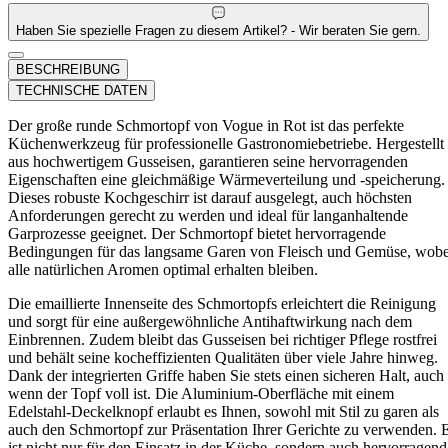
Haben Sie spezielle Fragen zu diesem Artikel? - Wir beraten Sie gern.
BESCHREIBUNG
TECHNISCHE DATEN
Der große runde Schmortopf von Vogue in Rot ist das perfekte
Küchenwerkzeug für professionelle Gastronomiebetriebe. Hergestellt
aus hochwertigem Gusseisen, garantieren seine hervorragenden
Eigenschaften eine gleichmäßige Wärmeverteilung und -speicherung.
Dieses robuste Kochgeschirr ist darauf ausgelegt, auch höchsten
Anforderungen gerecht zu werden und ideal für langanhaltende
Garprozesse geeignet. Der Schmortopf bietet hervorragende
Bedingungen für das langsame Garen von Fleisch und Gemüse, wobe
alle natürlichen Aromen optimal erhalten bleiben.
Die emaillierte Innenseite des Schmortopfs erleichtert die Reinigung
und sorgt für eine außergewöhnliche Antihaftwirkung nach dem
Einbrennen. Zudem bleibt das Gusseisen bei richtiger Pflege rostfrei
und behält seine kocheffizienten Qualitäten über viele Jahre hinweg.
Dank der integrierten Griffe haben Sie stets einen sicheren Halt, auch
wenn der Topf voll ist. Die Aluminium-Oberfläche mit einem
Edelstahl-Deckelknopf erlaubt es Ihnen, sowohl mit Stil zu garen als
auch den Schmortopf zur Präsentation Ihrer Gerichte zu verwenden. 
ist nicht nur für den Einsatz in der Küche, sondern auch hervorragend