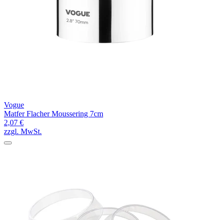
Vogue
Matfer Flacher Moussering 7cm
2,07 €
zzgl. MwSt.