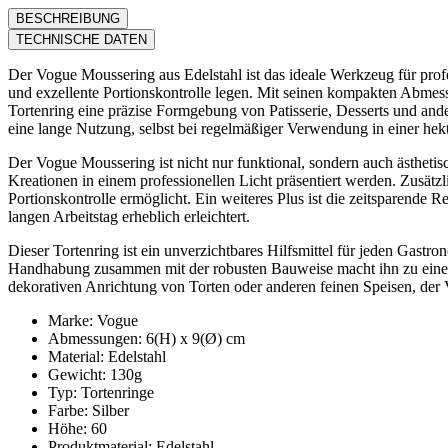
BESCHREIBUNG
TECHNISCHE DATEN
Der Vogue Moussering aus Edelstahl ist das ideale Werkzeug für prof
und exzellente Portionskontrolle legen. Mit seinen kompakten Abm
Tortenring eine präzise Formgebung von Patisserie, Desserts und ande
eine lange Nutzung, selbst bei regelmäßiger Verwendung in einer hek
Der Vogue Moussering ist nicht nur funktional, sondern auch ästhetisc
Kreationen in einem professionellen Licht präsentiert werden. Zusätzli
Portionskontrolle ermöglicht. Ein weiteres Plus ist die zeitsparende 
langen Arbeitstag erheblich erleichtert.
Dieser Tortenring ist ein unverzichtbares Hilfsmittel für jeden Gast
Handhabung zusammen mit der robusten Bauweise macht ihn zu einem p
dekorativen Anrichtung von Torten oder anderen feinen Speisen, der 
Marke: Vogue
Abmessungen: 6(H) x 9(Ø) cm
Material: Edelstahl
Gewicht: 130g
Typ: Tortenringe
Farbe: Silber
Höhe: 60
Produktmaterial: Edelstahl