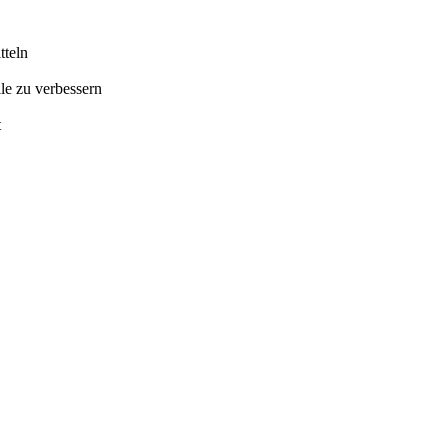
tteln
lle zu verbessern
t