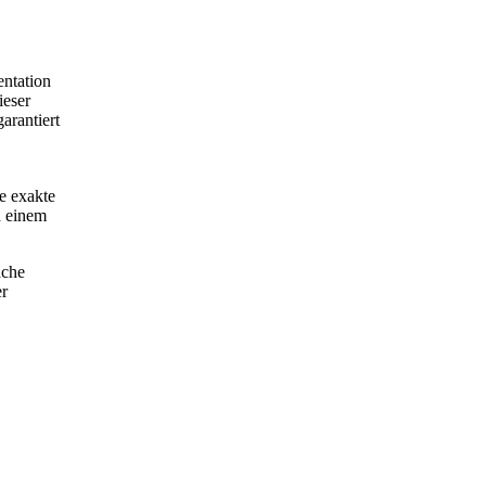
entation
ieser
arantiert
ne exakte
h einem
ache
er