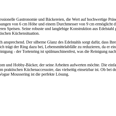
essionelle Gastronomie und Bäckereien, die Wert auf hochwertige Präs
essungen von 6 cm Höhe und einem Durchmesser von 9 cm ermöglicht d
ren Speisen. Seine robuste und langlebige Konstruktion aus Edelstahl g
tischen Küchensituation.
h ansprechend. Der silberne Glanz des Edelstahls sorgt dafür, dass Ihre
ch trägt der Ring dazu bei, Lebensmittelabfälle zu reduzieren, da er ei
Reinigung - der Tortenring ist spülmaschinenfest, was die Reinigung nac
ronom und Hobby-Bäcker, der seine Arbeiten aufwerten möchte. Die einf
raktischen Küchenaccessoire, das vielseitig einsetzbar ist. Ob bei d
Vogue Moussering ist die perfekte Lösung.