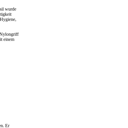
sil wurde
tigkeit
 Hygiene,
 Nylongriff
it einem
en. Er