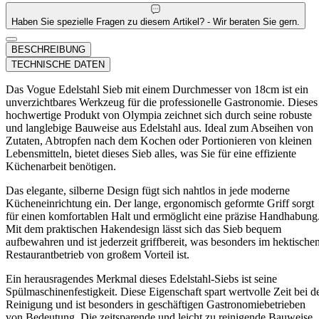
Haben Sie spezielle Fragen zu diesem Artikel? - Wir beraten Sie gern.
BESCHREIBUNG
TECHNISCHE DATEN
Das Vogue Edelstahl Sieb mit einem Durchmesser von 18cm ist ein
unverzichtbares Werkzeug für die professionelle Gastronomie. Dieses
hochwertige Produkt von Olympia zeichnet sich durch seine robuste
und langlebige Bauweise aus Edelstahl aus. Ideal zum Abseihen von
Zutaten, Abtropfen nach dem Kochen oder Portionieren von kleinen
Lebensmitteln, bietet dieses Sieb alles, was Sie für eine effiziente
Küchenarbeit benötigen.
Das elegante, silberne Design fügt sich nahtlos in jede moderne
Kücheneinrichtung ein. Der lange, ergonomisch geformte Griff sorgt
für einen komfortablen Halt und ermöglicht eine präzise Handhabung
Mit dem praktischen Hakendesign lässt sich das Sieb bequem
aufbewahren und ist jederzeit griffbereit, was besonders im hektische
Restaurantbetrieb von großem Vorteil ist.
Ein herausragendes Merkmal dieses Edelstahl-Siebs ist seine
Spülmaschinenfestigkeit. Diese Eigenschaft spart wertvolle Zeit bei d
Reinigung und ist besonders in geschäftigen Gastronomiebetrieben
von Bedeutung. Die zeitsparende und leicht zu reinigende Bauweise