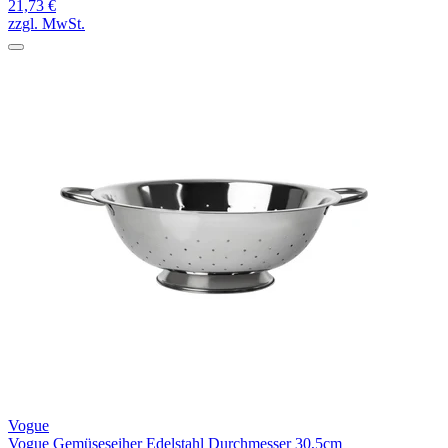
21,73 €
zzgl. MwSt.
Vogue
Vogue Gemüseseiher Edelstahl Durchmesser 30,5cm