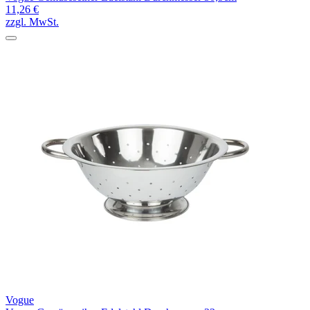
11,26 €
zzgl. MwSt.
Vogue