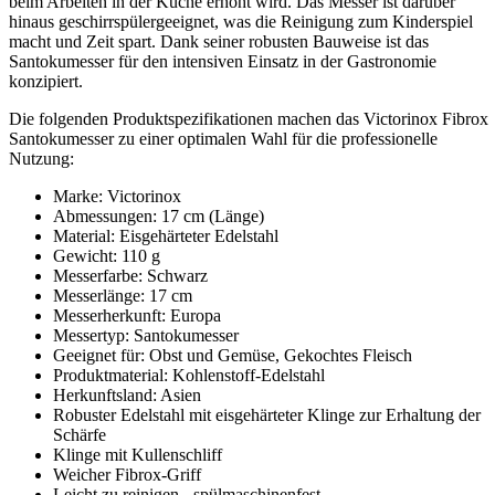
beim Arbeiten in der Küche erhöht wird. Das Messer ist darüber
hinaus geschirrspülergeeignet, was die Reinigung zum Kinderspiel
macht und Zeit spart. Dank seiner robusten Bauweise ist das
Santokumesser für den intensiven Einsatz in der Gastronomie
konzipiert.
Die folgenden Produktspezifikationen machen das Victorinox Fibrox
Santokumesser zu einer optimalen Wahl für die professionelle
Nutzung:
Marke: Victorinox
Abmessungen: 17 cm (Länge)
Material: Eisgehärteter Edelstahl
Gewicht: 110 g
Messerfarbe: Schwarz
Messerlänge: 17 cm
Messerherkunft: Europa
Messertyp: Santokumesser
Geeignet für: Obst und Gemüse, Gekochtes Fleisch
Produktmaterial: Kohlenstoff-Edelstahl
Herkunftsland: Asien
Robuster Edelstahl mit eisgehärteter Klinge zur Erhaltung der
Schärfe
Klinge mit Kullenschliff
Weicher Fibrox-Griff
Leicht zu reinigen - spülmaschinenfest