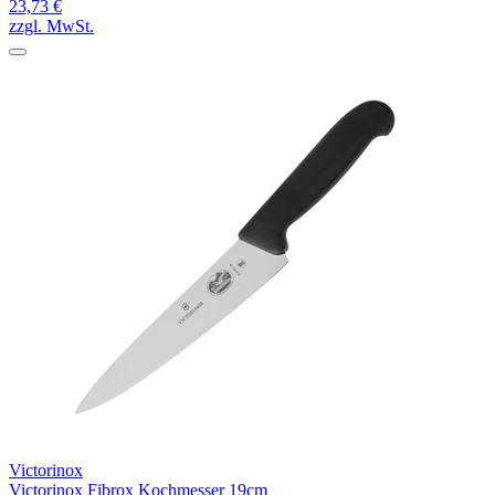
23,73 €
zzgl. MwSt.
Victorinox
Victorinox Fibrox Kochmesser 19cm