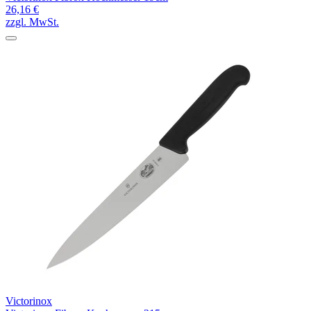
26,16 €
zzgl. MwSt.
Victorinox