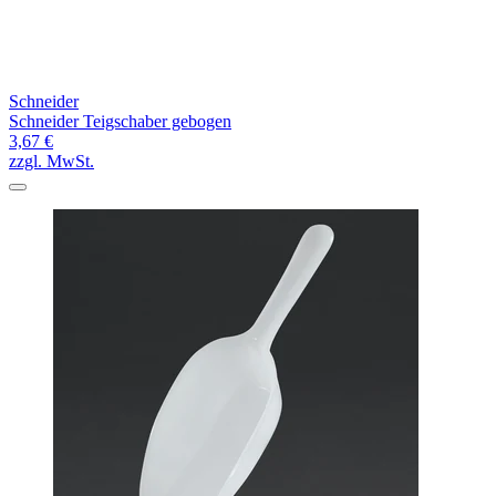
Schneider
Schneider Teigschaber gebogen
3,67 €
zzgl. MwSt.