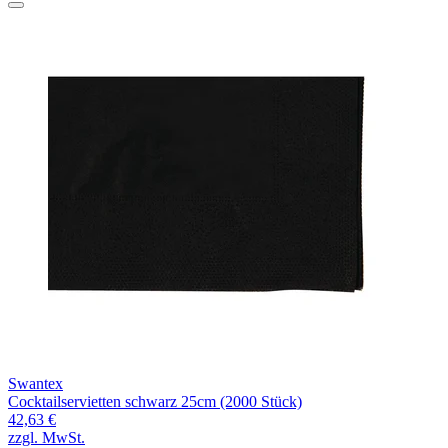
Swantex
Cocktailservietten schwarz 25cm (2000 Stück)
42,63 €
zzgl. MwSt.