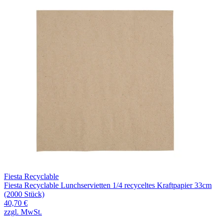
Fiesta Recyclable
Fiesta Recyclable Lunchservietten 1/4 recyceltes Kraftpapier 33cm
(2000 Stück)
40,70 €
zzgl. MwSt.