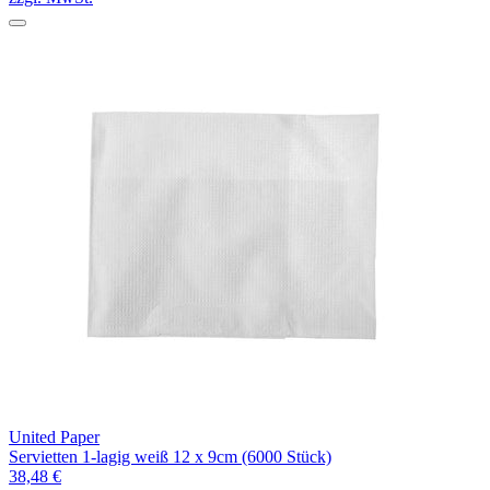
United Paper
Servietten 1-lagig weiß 12 x 9cm (6000 Stück)
38,48 €