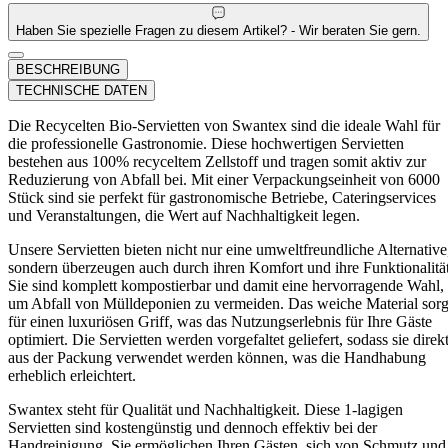
Haben Sie spezielle Fragen zu diesem Artikel? - Wir beraten Sie gern.
BESCHREIBUNG
TECHNISCHE DATEN
Die Recycelten Bio-Servietten von Swantex sind die ideale Wahl für
die professionelle Gastronomie. Diese hochwertigen Servietten
bestehen aus 100% recyceltem Zellstoff und tragen somit aktiv zur
Reduzierung von Abfall bei. Mit einer Verpackungseinheit von 6000
Stück sind sie perfekt für gastronomische Betriebe, Cateringservices
und Veranstaltungen, die Wert auf Nachhaltigkeit legen.
Unsere Servietten bieten nicht nur eine umweltfreundliche Alternative
sondern überzeugen auch durch ihren Komfort und ihre Funktionalität
Sie sind komplett kompostierbar und damit eine hervorragende Wahl,
um Abfall von Mülldeponien zu vermeiden. Das weiche Material sorg
für einen luxuriösen Griff, was das Nutzungserlebnis für Ihre Gäste
optimiert. Die Servietten werden vorgefaltet geliefert, sodass sie direk
aus der Packung verwendet werden können, was die Handhabung
erheblich erleichtert.
Swantex steht für Qualität und Nachhaltigkeit. Diese 1-lagigen
Servietten sind kostengünstig und dennoch effektiv bei der
Handreinigung. Sie ermöglichen Ihren Gästen, sich von Schmutz und