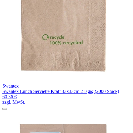
Swantex
Swantex Lunch Serviette Kraft 33x33cm 2-lagig (2000 Stück)
60,36 €
zzgl. MwSt.