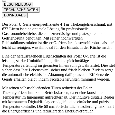
BESCHREIBUNG
TECHNISCHE DATEN
DOWNLOADS
Der Polar U-Serie energieeffiziente 4-Tür-Thekengefrierschrank mit
632 Litern ist eine optimale Lösung für professionelle
Gastronomiebetriebe, die eine zuverlässige und platzsparende
Gefrierlösung benötigen. Mit seiner hochwertigen
Edelstahlkonstruktion ist dieser Gefrierschrank sowohl robust als auc
leicht zu reinigen, was ihn ideal für den Einsatz in der Küche macht.
Eine der herausragenden Eigenschaften des Polar U-Serie ist die
leistungsstarke Umluftkühlung, die eine gleichmäßige
Temperaturverteilung im gesamten Innenraum gewährleistet. Dies stel
sicher, dass Ihre Lebensmittel sicher und frisch bleiben. Zudem sorgt
die automatische elektrische Abtauung dafür, dass die Effizienz des
Geräts erhalten bleibt, indem Frostablagerungen minimiert werden.
Mit seinen selbstschließenden Türen reduziert der Polar
Thekengefrierschrank die Betriebskosten, da er eine konstante
Temperatur im Innenraum aufrechterhält. Der intuitive digitale Regler
mit konstantem Digitaldisplay ermöglicht eine einfache und präzise
Temperaturkontrolle. Die 60 mm fortschrittliche Isolierung maximiert
die Energieeffizienz und reduziert den Energieverbrauch.