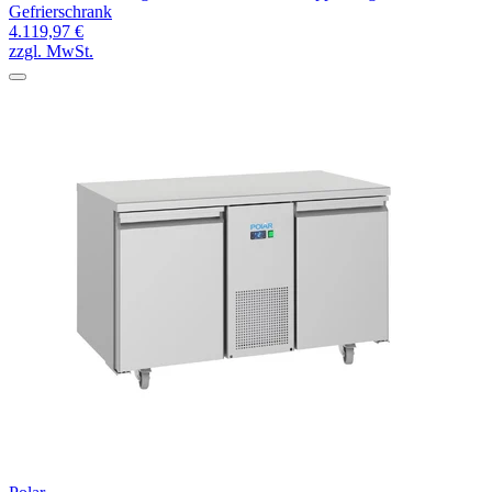
Gefrierschrank
4.119,97 €
zzgl. MwSt.