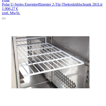
Polar
Polar U-Series Energieeffizienter 2-Tür-Thekenkühlschrank 281Ltr
1.906,27 €
zzgl. MwSt.