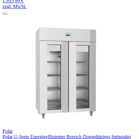
1.935,99 €
zzgl. MwSt.
Polar
Polar U-Serie Energieeffizienter Bereich Doppeltüriger Stehender