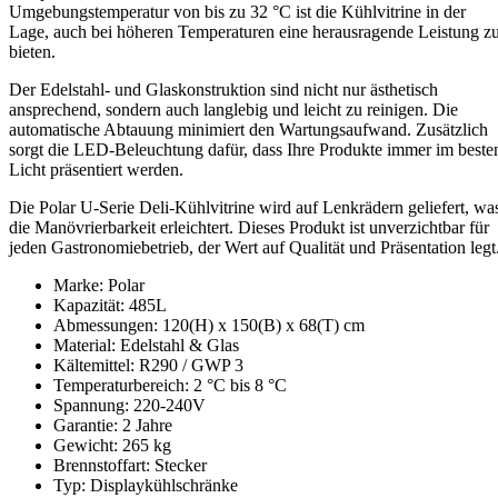
Umgebungstemperatur von bis zu 32 °C ist die Kühlvitrine in der
Lage, auch bei höheren Temperaturen eine herausragende Leistung z
bieten.
Der Edelstahl- und Glaskonstruktion sind nicht nur ästhetisch
ansprechend, sondern auch langlebig und leicht zu reinigen. Die
automatische Abtauung minimiert den Wartungsaufwand. Zusätzlich
sorgt die LED-Beleuchtung dafür, dass Ihre Produkte immer im beste
Licht präsentiert werden.
Die Polar U-Serie Deli-Kühlvitrine wird auf Lenkrädern geliefert, wa
die Manövrierbarkeit erleichtert. Dieses Produkt ist unverzichtbar für
jeden Gastronomiebetrieb, der Wert auf Qualität und Präsentation legt
Marke: Polar
Kapazität: 485L
Abmessungen: 120(H) x 150(B) x 68(T) cm
Material: Edelstahl & Glas
Kältemittel: R290 / GWP 3
Temperaturbereich: 2 °C bis 8 °C
Spannung: 220-240V
Garantie: 2 Jahre
Gewicht: 265 kg
Brennstoffart: Stecker
Typ: Displaykühlschränke