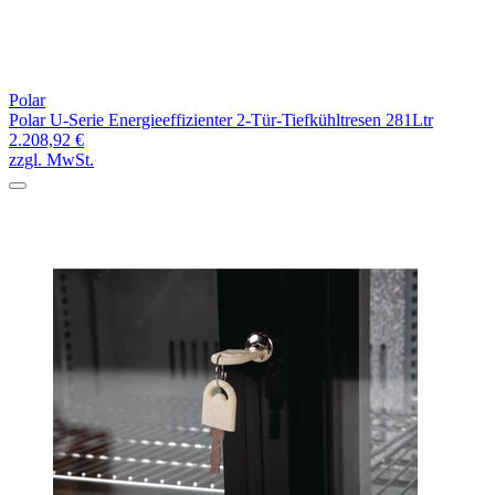
Polar
Polar U-Serie Energieeffizienter 2-Tür-Tiefkühltresen 281Ltr
2.208,92 €
zzgl. MwSt.