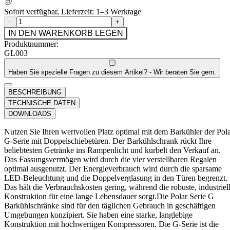
Sofort verfügbar, Lieferzeit: 1–3 Werktage
−
+
IN DEN WARENKORB LEGEN
Produktnummer:
GL003
Haben Sie spezielle Fragen zu diesem Artikel? - Wir beraten Sie gern.
BESCHREIBUNG
TECHNISCHE DATEN
DOWNLOADS
Nutzen Sie Ihren wertvollen Platz optimal mit dem Barkühler der Pol
G-Serie mit Doppelschiebetüren. Der Barkühlschrank rückt Ihre
beliebtesten Getränke ins Rampenlicht und kurbelt den Verkauf an.
Das Fassungsvermögen wird durch die vier verstellbaren Regalen
optimal ausgenutzt. Der Energieverbrauch wird durch die sparsame
LED-Beleuchtung und die Doppelverglasung in den Türen begrenzt.
Das hält die Verbrauchskosten gering, während die robuste, industriel
Konstruktion für eine lange Lebensdauer sorgt.Die Polar Serie G
Barkühlschränke sind für den täglichen Gebrauch in geschäftigen
Umgebungen konzipiert. Sie haben eine starke, langlebige
Konstruktion mit hochwertigen Kompressoren. Die G-Serie ist die