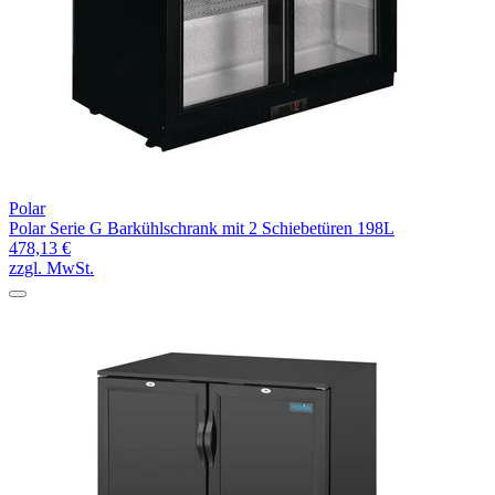
Polar
Polar Serie G Barkühlschrank mit 2 Schiebetüren 198L
478,13 €
zzgl. MwSt.