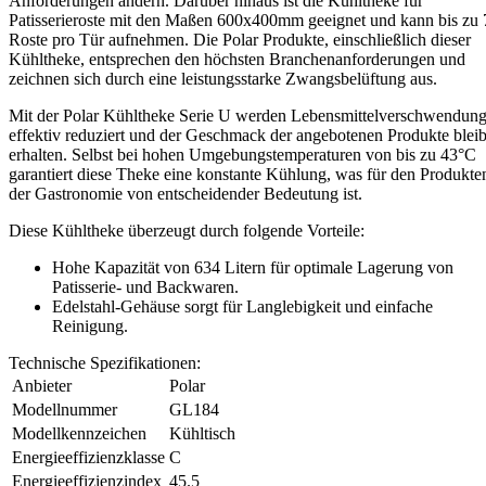
Anforderungen ändern. Darüber hinaus ist die Kühltheke für
Patisserieroste mit den Maßen 600x400mm geeignet und kann bis zu 
Roste pro Tür aufnehmen. Die Polar Produkte, einschließlich dieser
Kühltheke, entsprechen den höchsten Branchenanforderungen und
zeichnen sich durch eine leistungsstarke Zwangsbelüftung aus.
Mit der Polar Kühltheke Serie U werden Lebensmittelverschwendun
effektiv reduziert und der Geschmack der angebotenen Produkte bleib
erhalten. Selbst bei hohen Umgebungstemperaturen von bis zu 43°C
garantiert diese Theke eine konstante Kühlung, was für den Produkte
der Gastronomie von entscheidender Bedeutung ist.
Diese Kühltheke überzeugt durch folgende Vorteile:
Hohe Kapazität von 634 Litern für optimale Lagerung von
Patisserie- und Backwaren.
Edelstahl-Gehäuse sorgt für Langlebigkeit und einfache
Reinigung.
Technische Spezifikationen:
Anbieter
Polar
Modellnummer
GL184
Modellkennzeichen
Kühltisch
Energieeffizienzklasse
C
Energieeffizienzindex
45.5