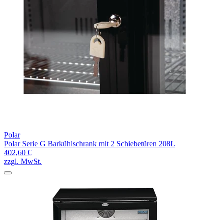
Polar
Polar Serie G Barkühlschrank mit 2 Schiebetüren 208L
402,60 €
zzgl. MwSt.