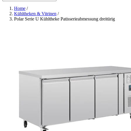
Home
/
Kühltheken & Vitrinen
/
Polar Serie U Kühltheke Patisserieabmessung dreitürig