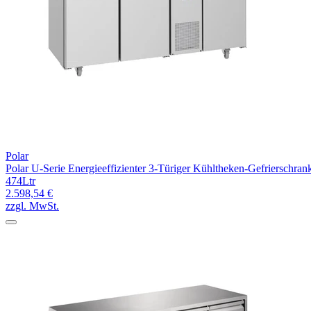
Polar
Polar U-Serie Energieeffizienter 3-Türiger Kühltheken-Gefrierschran
474Ltr
2.598,54 €
zzgl. MwSt.