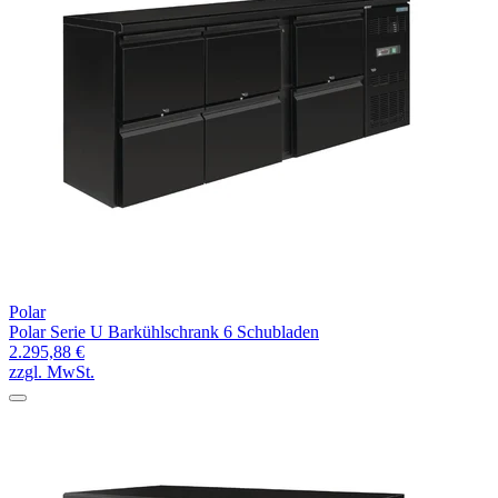
Polar
Polar Serie U Barkühlschrank 6 Schubladen
2.295,88 €
zzgl. MwSt.