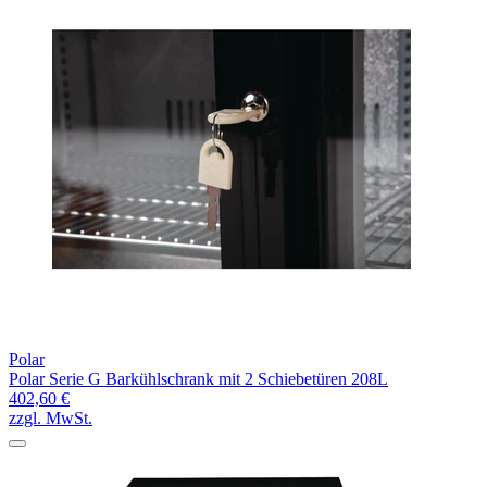
Polar
Polar Serie G Barkühlschrank mit 2 Schiebetüren 208L
402,60 €
zzgl. MwSt.