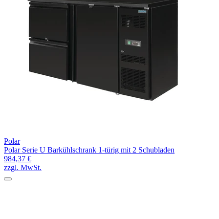
Polar
Polar Serie U Barkühlschrank 1-türig mit 2 Schubladen
984,37 €
zzgl. MwSt.