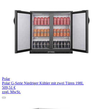
Polar
Polar G-Serie Niedriger Kühler mit zwei Türen 198L
509,51 €
zzgl. MwSt.