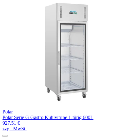
Polar
Polar Serie G Gastro Kühlvitrine 1-türig 600L
927,51 €
zzgl. MwSt.