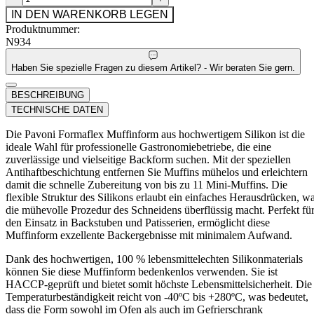
IN DEN WARENKORB LEGEN
Produktnummer:
N934
Haben Sie spezielle Fragen zu diesem Artikel? - Wir beraten Sie gern.
BESCHREIBUNG
TECHNISCHE DATEN
Die Pavoni Formaflex Muffinform aus hochwertigem Silikon ist die
ideale Wahl für professionelle Gastronomiebetriebe, die eine
zuverlässige und vielseitige Backform suchen. Mit der speziellen
Antihaftbeschichtung entfernen Sie Muffins mühelos und erleichtern
damit die schnelle Zubereitung von bis zu 11 Mini-Muffins. Die
flexible Struktur des Silikons erlaubt ein einfaches Herausdrücken, w
die mühevolle Prozedur des Schneidens überflüssig macht. Perfekt fü
den Einsatz in Backstuben und Patisserien, ermöglicht diese
Muffinform exzellente Backergebnisse mit minimalem Aufwand.
Dank des hochwertigen, 100 % lebensmittelechten Silikonmaterials
können Sie diese Muffinform bedenkenlos verwenden. Sie ist
HACCP-geprüft und bietet somit höchste Lebensmittelsicherheit. Die
Temperaturbeständigkeit reicht von -40ºC bis +280ºC, was bedeutet,
dass die Form sowohl im Ofen als auch im Gefrierschrank