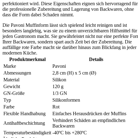
perfektioniert wird. Diese Eigenschaften eignen sich hervorragend für
die professionelle Zubereitung und Lagerung von Backwaren, ohne
dass die Form dabei Schaden nimmt.
Die Pavoni Muffinform lässt sich spielend leicht reinigen und ist
besonders langlebig, was sie zu einem unverzichtbaren Hilfsmittel für
jeden Gastronom macht. Sie gewährleistet nicht nur eine perfekte Fo
Ihrer Backwaren, sondern spart auch Zeit bei der Zubereitung. Die
auffällige rote Farbe macht sie darüber hinaus zum Blickfang in jeder
modernen Küche.
Produktmerkmal
Details
Marke
Pavoni
Abmessungen
2,8 cm (H) x 5 cm (Ø)
Material
Silikon
Gewicht
120 g
GN-Größe
1/3 GN
Typ
Silikonformen
Farbe
Rot
Flexible Handhabung
Einfaches Herausdrücken der Muffins
Verhindert Schäden an empfindlichen
Antihaftbeschichtung
Backwaren
Temperaturbeständigkeit
-40ºC bis +280ºC