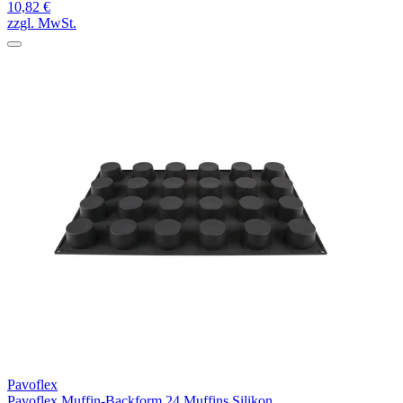
10,82 €
zzgl. MwSt.
Pavoflex
Pavoflex Muffin-Backform 24 Muffins Silikon