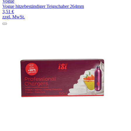
Vogue
Vogue hitzebeständiger Teigschaber 264mm
3,51 €
zzgl. MwSt.