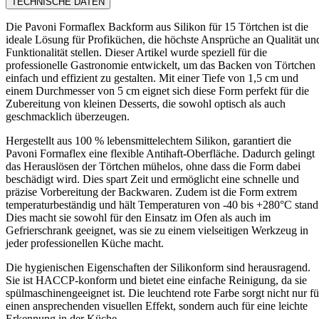
TECHNISCHE DATEN
Die Pavoni Formaflex Backform aus Silikon für 15 Törtchen ist die
ideale Lösung für Profiküchen, die höchste Ansprüche an Qualität un
Funktionalität stellen. Dieser Artikel wurde speziell für die
professionelle Gastronomie entwickelt, um das Backen von Törtchen
einfach und effizient zu gestalten. Mit einer Tiefe von 1,5 cm und
einem Durchmesser von 5 cm eignet sich diese Form perfekt für die
Zubereitung von kleinen Desserts, die sowohl optisch als auch
geschmacklich überzeugen.
Hergestellt aus 100 % lebensmittelechtem Silikon, garantiert die
Pavoni Formaflex eine flexible Antihaft-Oberfläche. Dadurch gelingt
das Herauslösen der Törtchen mühelos, ohne dass die Form dabei
beschädigt wird. Dies spart Zeit und ermöglicht eine schnelle und
präzise Vorbereitung der Backwaren. Zudem ist die Form extrem
temperaturbeständig und hält Temperaturen von -40 bis +280°C stand
Dies macht sie sowohl für den Einsatz im Ofen als auch im
Gefrierschrank geeignet, was sie zu einem vielseitigen Werkzeug in
jeder professionellen Küche macht.
Die hygienischen Eigenschaften der Silikonform sind herausragend.
Sie ist HACCP-konform und bietet eine einfache Reinigung, da sie
spülmaschinengeeignet ist. Die leuchtend rote Farbe sorgt nicht nur fü
einen ansprechenden visuellen Effekt, sondern auch für eine leichte
Erkennung in der Küche.