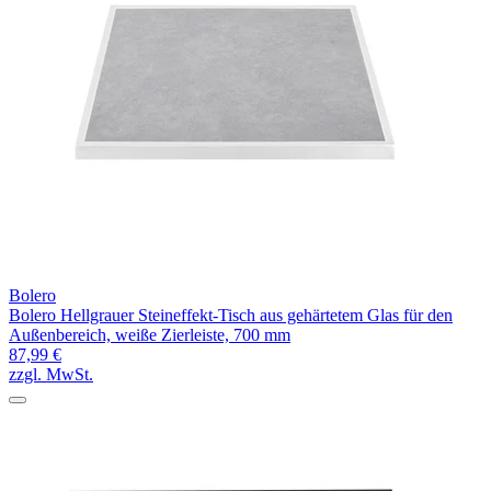
Bolero
Bolero Hellgrauer Steineffekt-Tisch aus gehärtetem Glas für den
Außenbereich, weiße Zierleiste, 700 mm
87,99 €
zzgl. MwSt.